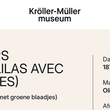
Laden...
RS
LILAS AVEC
1
ES)
met groene blaadjes)
A