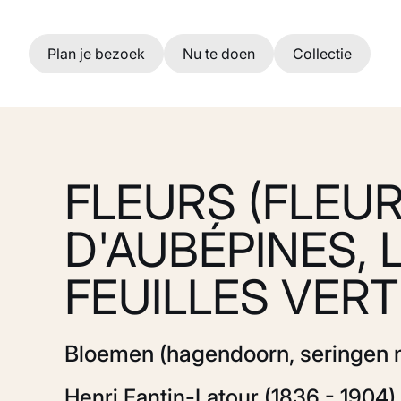
Ga naar hoofdinhoud
Plan je bezoek
Nu te doen
Collectie
FLEURS (FLEU
D'AUBÉPINES, 
FEUILLES VERT
Bloemen (hagendoorn, seringen 
Henri Fantin-Latour (1836 - 1904)