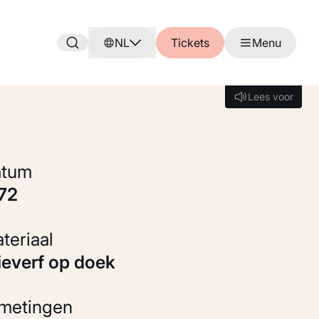
NL
Tickets
Menu
Lees voor
Lees voor
Datum
872
Materiaal
Olieverf op doek
fmetingen