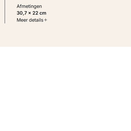
Afmetingen
30,7 × 22 cm
Soort werk
Meer details
Werken op papier
Inventarisnummer
KM 102.320