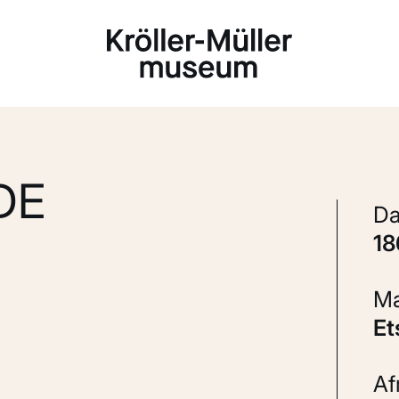
Laden...
DE
1
E
A