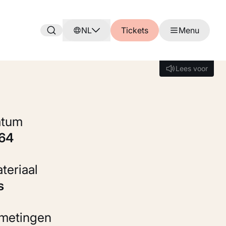
NL
Tickets
Menu
Lees voor
Lees voor
Datum
864
Materiaal
ts
fmetingen