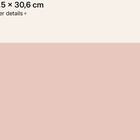
1,5 × 30,6 cm
oort werk
r details
Werken op papier
nventarisnummer
M 103.419