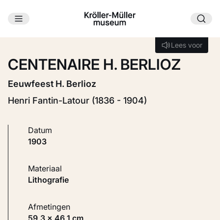
Ga naar hoofdinhoud
Laden...
Lees voor
Lees voor
CENTENAIRE H. BERLIOZ
Eeuwfeest H. Berlioz
Henri Fantin-Latour (1836 - 1904)
Datum
1903
Materiaal
Lithografie
Afmetingen
59,3 × 46,1 cm