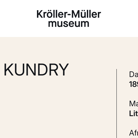
Laden...
E KUNDRY
1
L
A