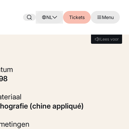
NL
Tickets
Menu
Lees voor
Lees voor
Datum
898
Materiaal
ithografie (chine appliqué)
fmetingen