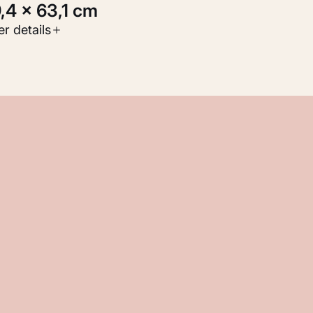
9,4 × 63,1 cm
oort werk
r details
Werken op papier
nventarisnummer
M 101.728