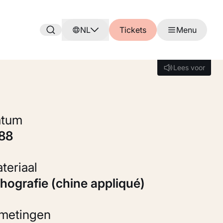
NL
Tickets
Menu
Lees voor
Lees voor
Datum
888
Materiaal
ithografie (chine appliqué)
fmetingen