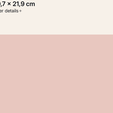
0,7 × 21,9 cm
oort werk
r details
Werken op papier
nventarisnummer
M 107.576