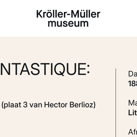
Laden...
NTASTIQUE:
1
(plaat 3 van Hector Berlioz)
L
A