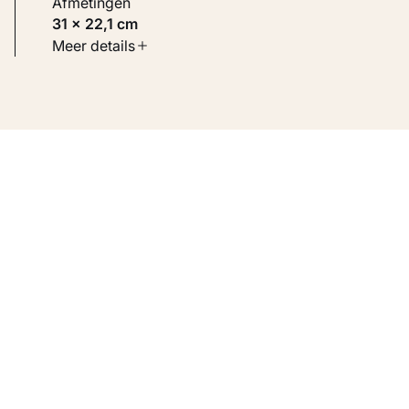
Afmetingen
31 × 22,1 cm
Soort werk
Meer details
Werken op papier
Inventarisnummer
KM 105.248