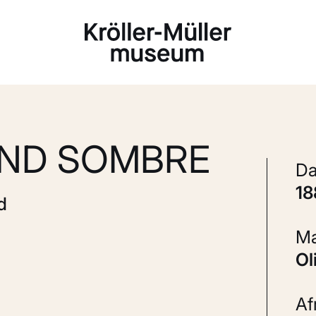
Laden...
OND SOMBRE
1
d
A