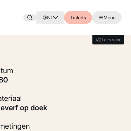
NL
Tickets
Menu
Lees voor
Lees voor
Datum
880
Materiaal
Olieverf op doek
fmetingen