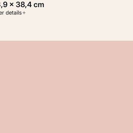
3,9 × 38,4 cm
oort werk
r details
childerijen
nventarisnummer
M 109.074