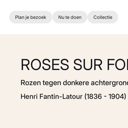
Ga naar hoofdinhoud
Plan je bezoek
Nu te doen
Collectie
ROSES SUR F
Rozen tegen donkere achtergron
Henri Fantin-Latour (1836 - 1904)