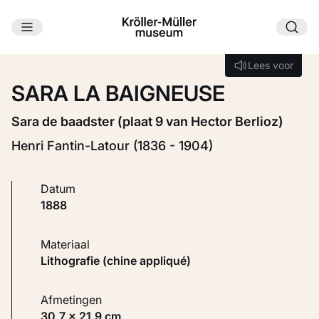
Ga naar hoofdinhoud
Laden...
Lees voor
Lees voor
SARA LA BAIGNEUSE
Sara de baadster (plaat 9 van Hector Berlioz)
Henri Fantin-Latour (1836 - 1904)
Datum
1888
Materiaal
Lithografie (chine appliqué)
Afmetingen
30,7 × 21,9 cm