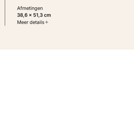
Afmetingen
38,6 × 51,3 cm
Soort werk
Meer details
Werken op papier
Inventarisnummer
KM 110.245