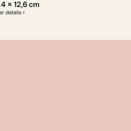
8,4 × 12,6 cm
oort werk
r details
Werken op papier
nventarisnummer
M 101.676