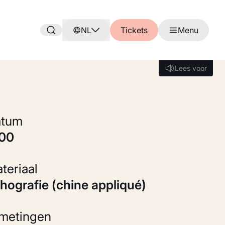
NL
Tickets
Menu
Lees voor
Lees voor
Datum
900
Materiaal
ithografie (chine appliqué)
fmetingen