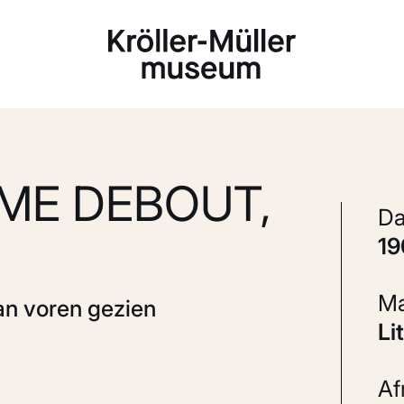
Laden...
ME DEBOUT,
1
an voren gezien
L
A