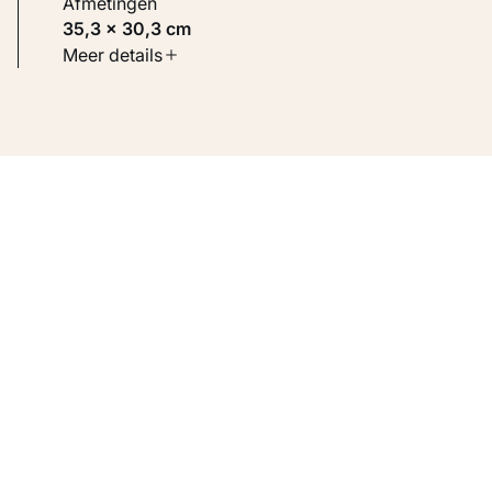
Afmetingen
35,3 × 30,3 cm
Soort werk
Meer details
Werken op papier
Inventarisnummer
KM 107.205