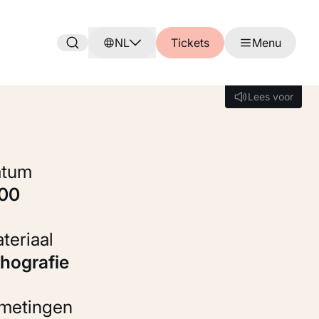
NL
Tickets
Menu
Lees voor
Lees voor
Datum
900
Materiaal
ithografie
fmetingen