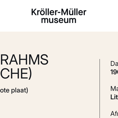
Laden...
BRAHMS
CHE)
1
ote plaat)
L
A