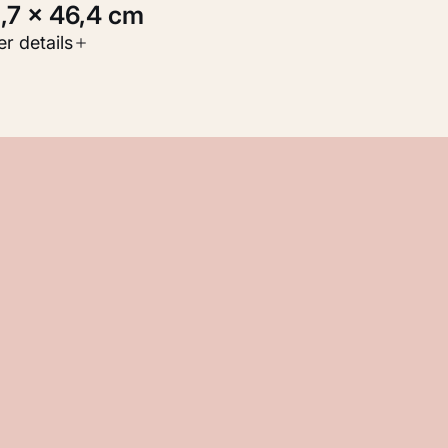
2,7 × 46,4 cm
oort werk
r details
Werken op papier
nventarisnummer
M 101.671