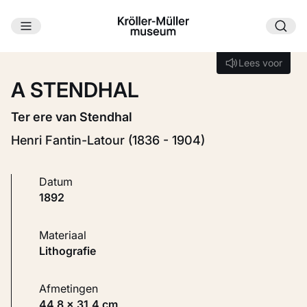
Ga naar hoofdinhoud
Laden...
Lees voor
Lees voor
A STENDHAL
Ter ere van Stendhal
Henri Fantin-Latour (1836 - 1904)
Datum
1892
Materiaal
Lithografie
Afmetingen
44,8 × 31,4 cm