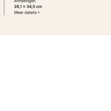
Afmetingen
26,1 × 34,5 cm
Soort werk
Meer details
Werken op papier
Inventarisnummer
KM 102.794