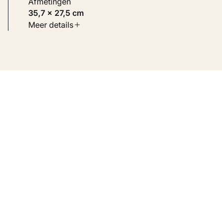
Afmetingen
35,7 × 27,5 cm
Soort werk
Meer details
Werken op papier
Inventarisnummer
KM 104.592