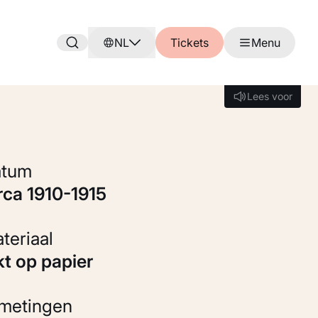
NL
Tickets
Menu
Lees voor
Lees voor
Datum
irca 1910-1915
Materiaal
kt op papier
fmetingen