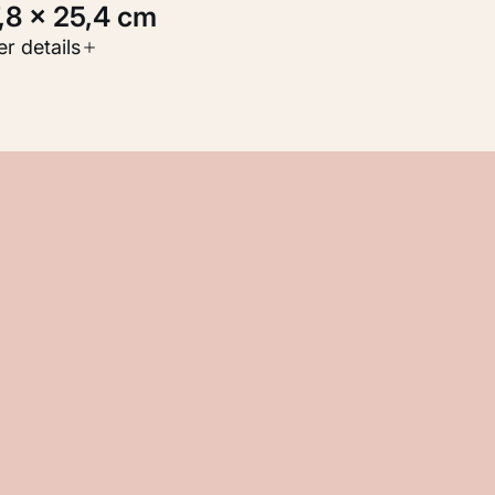
7,8 × 25,4 cm
oort werk
r details
Werken op papier
nventarisnummer
M 103.163