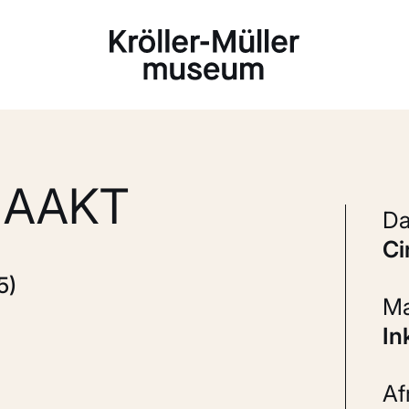
Laden...
NAAKT
c
5)
In
A