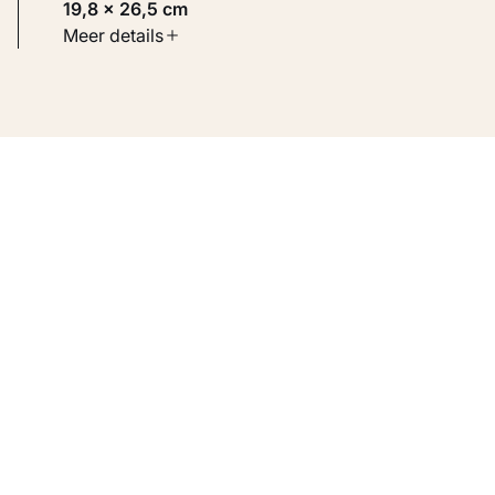
19,8 × 26,5 cm
Soort werk
Meer details
Werken op papier
Inventarisnummer
KM 100.306