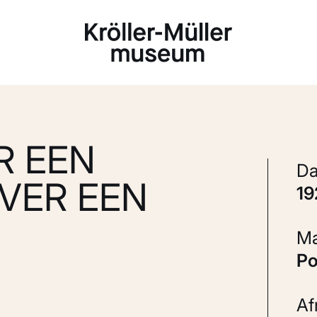
Laden...
R EEN
VER EEN
1
P
A