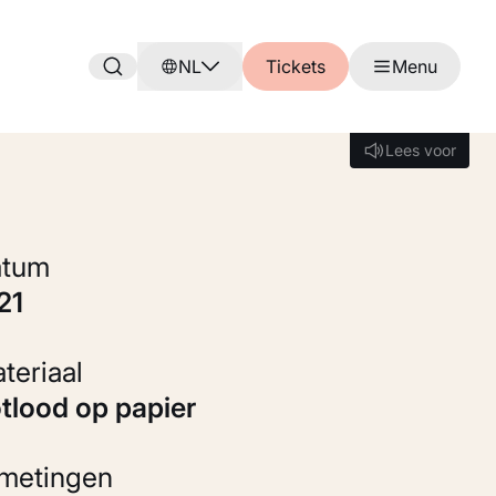
NL
Tickets
Menu
Lees voor
Lees voor
Datum
921
Materiaal
otlood op papier
fmetingen