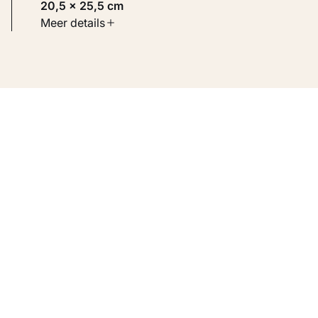
20,5 × 25,5 cm
Soort werk
Meer details
Schilderijen
Inventarisnummer
KM 107.396