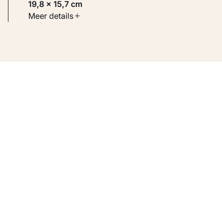
19,8 × 15,7 cm
Soort werk
Meer details
Werken op papier
Inventarisnummer
KM 107.433 RECTO