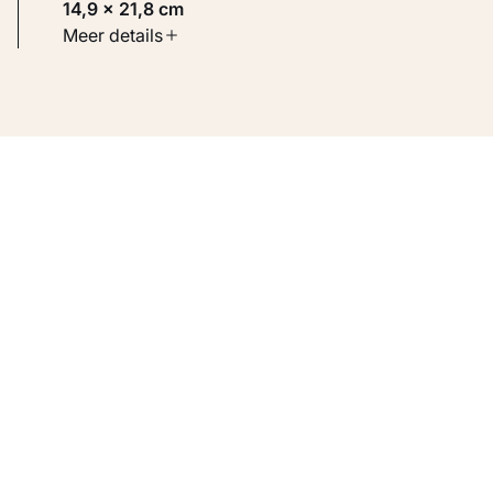
14,9 × 21,8 cm
Soort werk
Meer details
Werken op papier
Inventarisnummer
KM 107.802