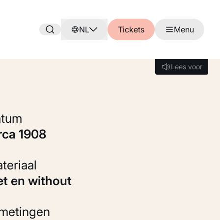
NL
Tickets
Menu
Lees voor
Lees voor
Datum
irca 1908
Materiaal
iet en without
fmetingen