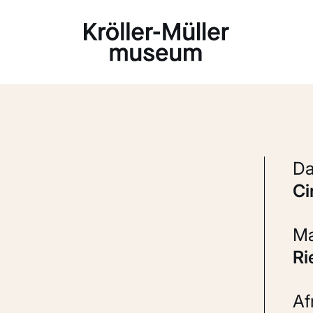
Laden...
c
R
A