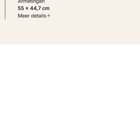
Afmetingen
55 × 44,7 cm
Soort werk
Meer details
Schilderijen
Inventarisnummer
KM 102.698