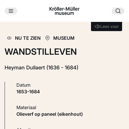
Ga naar hoofdinhoud
Laden...
Lees voor
Lees voor
NU TE ZIEN
MUSEUM
WANDSTILLEVEN
Heyman Dullaert (1636 - 1684)
Datum
1653-1684
Materiaal
Olieverf op paneel (eikenhout)