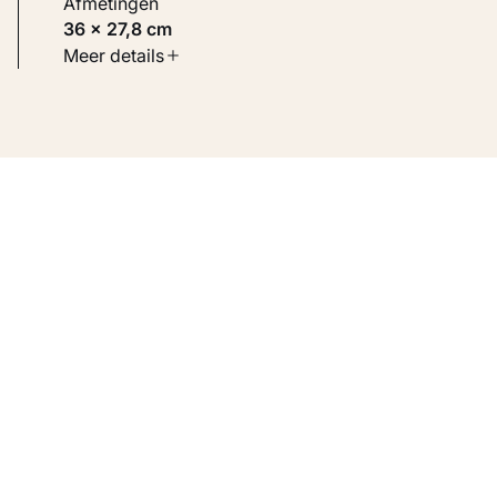
Afmetingen
36 × 27,8 cm
Soort werk
Meer details
Werken op papier
Inventarisnummer
KM 111.022