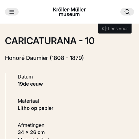
Ga naar hoofdinhoud
Laden...
Lees voor
Lees voor
CARICATURANA - 10
Honoré Daumier (1808 - 1879)
Datum
19de eeuw
Materiaal
Litho op papier
Afmetingen
34 × 26 cm