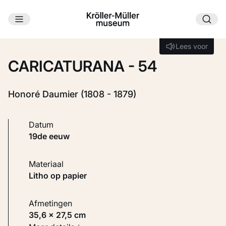
Ga naar hoofdinhoud
Laden...
Lees voor
Lees voor
CARICATURANA - 54
Honoré Daumier (1808 - 1879)
Datum
19de eeuw
Materiaal
Litho op papier
Afmetingen
35,6 × 27,5 cm