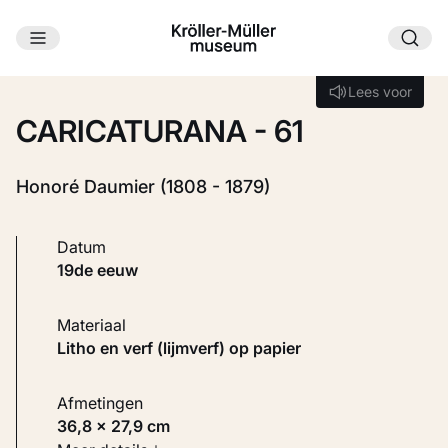
Ga naar hoofdinhoud
Laden...
Lees voor
Lees voor
CARICATURANA - 61
Honoré Daumier (1808 - 1879)
Datum
19de eeuw
Materiaal
Litho en verf (lijmverf) op papier
Afmetingen
36,8 × 27,9 cm