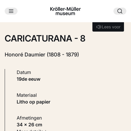
Ga naar hoofdinhoud
Laden...
Lees voor
Lees voor
CARICATURANA - 8
Honoré Daumier (1808 - 1879)
Datum
19de eeuw
Materiaal
Litho op papier
Afmetingen
34 × 26 cm