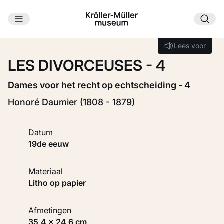
Ga naar hoofdinhoud
Laden...
Lees voor
Lees voor
LES DIVORCEUSES - 4
Dames voor het recht op echtscheiding - 4
Honoré Daumier (1808 - 1879)
Datum
19de eeuw
Materiaal
Litho op papier
Afmetingen
35,4 × 24,6 cm