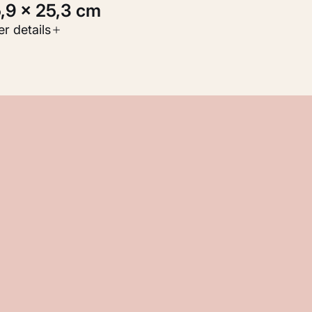
5,9 × 25,3 cm
oort werk
r details
Werken op papier
nventarisnummer
M 105.227