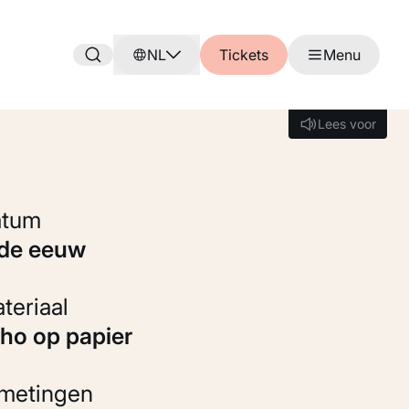
NL
Tickets
Menu
Lees voor
Lees voor
Datum
9de eeuw
Materiaal
itho op papier
fmetingen