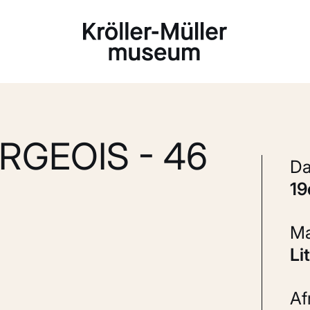
Laden...
RGEOIS - 46
1
L
A