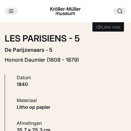
Ga naar hoofdinhoud
Laden...
Lees voor
Lees voor
LES PARISIENS - 5
De Parijzenaars - 5
Honoré Daumier (1808 - 1879)
Datum
1840
Materiaal
Litho op papier
Afmetingen
35,7 × 25,3 cm