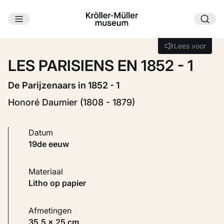
Ga naar hoofdinhoud
Laden...
Lees voor
Lees voor
LES PARISIENS EN 1852 - 1
De Parijzenaars in 1852 - 1
Honoré Daumier (1808 - 1879)
Datum
19de eeuw
Materiaal
Litho op papier
Afmetingen
35,5 × 25 cm