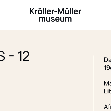
Laden...
 - 12
1
L
A