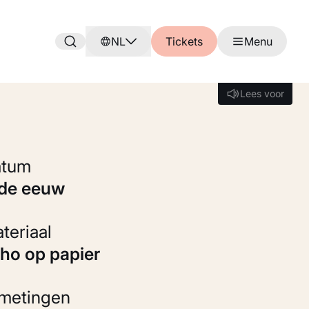
NL
Tickets
Menu
Lees voor
Lees voor
Datum
9de eeuw
Materiaal
itho op papier
fmetingen