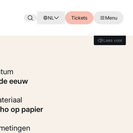
NL
Tickets
Menu
Lees voor
Lees voor
Datum
9de eeuw
Materiaal
itho op papier
fmetingen