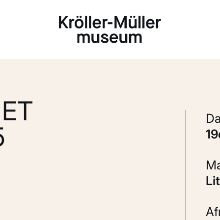
Laden...
 ET
5
1
L
A