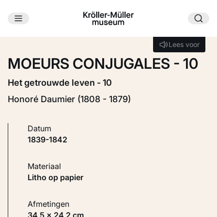
Ga naar hoofdinhoud
Laden...
Lees voor
Lees voor
MOEURS CONJUGALES - 10
Het getrouwde leven - 10
Honoré Daumier (1808 - 1879)
Datum
1839-1842
Materiaal
Litho op papier
Afmetingen
34,5 × 24,2 cm