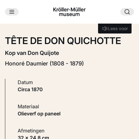
Ga naar hoofdinhoud
Laden...
Lees voor
Lees voor
TÊTE DE DON QUICHOTTE
Kop van Don Quijote
Honoré Daumier (1808 - 1879)
Datum
circa 1870
Materiaal
Olieverf op paneel
Afmetingen
32 × 24,8 cm