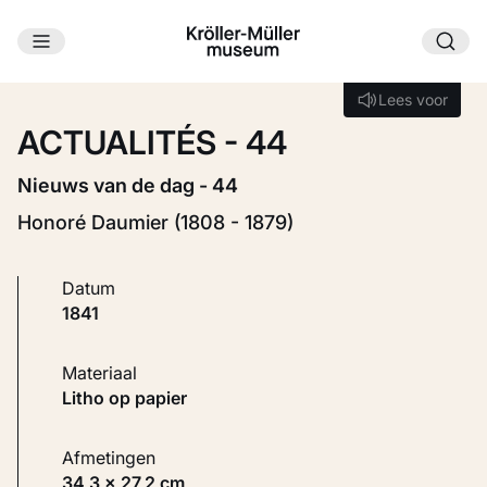
Ga naar hoofdinhoud
Laden...
Lees voor
Lees voor
ACTUALITÉS - 44
Nieuws van de dag - 44
Honoré Daumier (1808 - 1879)
Datum
1841
Materiaal
Litho op papier
Afmetingen
34,3 × 27,2 cm