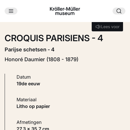
Ga naar hoofdinhoud
Laden...
Lees voor
Lees voor
CROQUIS PARISIENS - 4
Parijse schetsen - 4
Honoré Daumier (1808 - 1879)
Datum
19de eeuw
Materiaal
Litho op papier
Afmetingen
27,3 × 35,7 cm