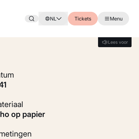
NL
Tickets
Menu
Lees voor
Lees voor
Datum
841
Materiaal
itho op papier
fmetingen