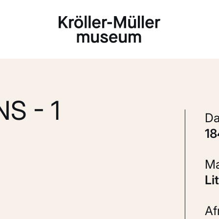
Laden...
S - 1
1
L
A