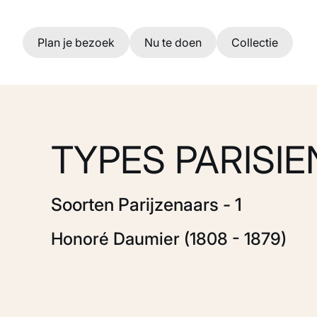
Ga naar hoofdinhoud
Plan je bezoek
Nu te doen
Collectie
TYPES PARISIEN
Soorten Parijzenaars - 1
Honoré Daumier (1808 - 1879)