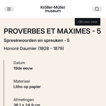
Ga naar hoofdinhoud
Laden...
Lees voor
Lees voor
PROVERBES ET MAXIMES - 5
Spreekwoorden en spreuken - 5
Honoré Daumier (1808 - 1879)
Datum
19de eeuw
Materiaal
Litho op papier
Afmetingen
36,1 × 24,9 cm