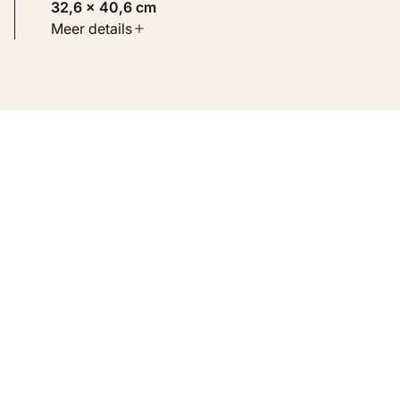
32,6 × 40,6 cm
Soort werk
Meer details
Werken op papier
Inventarisnummer
KM 117.256