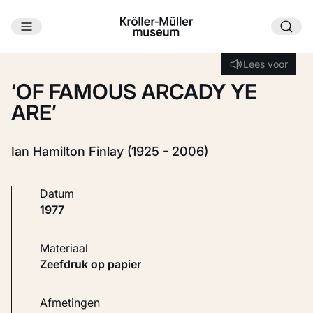
Ga naar hoofdinhoud
Laden...
Lees voor
Lees voor
‘OF FAMOUS ARCADY YE
ARE’
Ian Hamilton Finlay (1925 - 2006)
Datum
1977
Materiaal
Zeefdruk op papier
Afmetingen