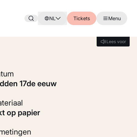
NL
Tickets
Menu
Lees voor
Lees voor
Datum
midden 17de eeuw
Materiaal
kt op papier
fmetingen