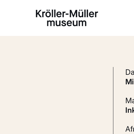
Laden...
In
A