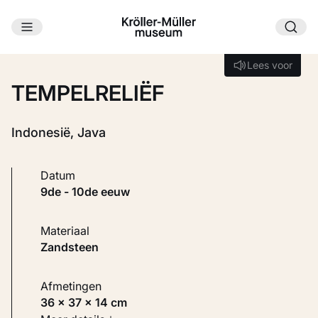
Ga naar hoofdinhoud
Laden...
Lees voor
Lees voor
TEMPELRELIËF
Indonesië, Java
Datum
9de - 10de eeuw
Materiaal
Zandsteen
Afmetingen
36 × 37 × 14 cm