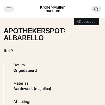
Ga naar hoofdinhoud
Laden...
Lees voor
Lees voor
APOTHEKERSPOT:
ALBARELLO
Italië
Datum
ongedateerd
Materiaal
Aardewerk (majolica)
Afmetingen