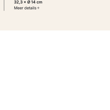
32,3 × Ø 14 cm
Soort werk
Meer details
Toegepaste kunst
Inventarisnummer
KM 103.740