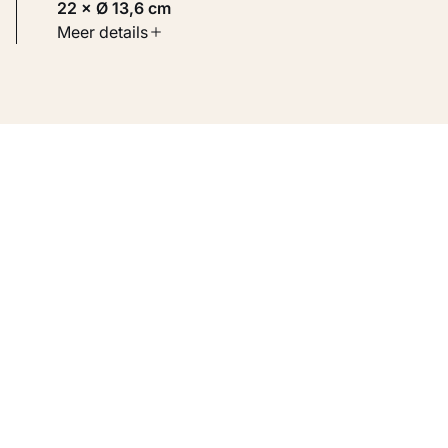
22 × Ø 13,6 cm
Soort werk
Meer details
Toegepaste kunst
Inventarisnummer
KM 108.070