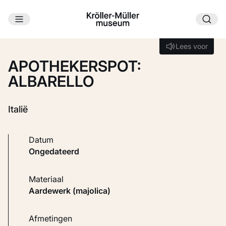
Ga naar hoofdinhoud
Laden...
Lees voor
Lees voor
APOTHEKERSPOT:
ALBARELLO
Italië
Datum
ongedateerd
Materiaal
Aardewerk (majolica)
Afmetingen