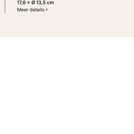
17,6 × Ø 13,5 cm
Soort werk
Meer details
Toegepaste kunst
Inventarisnummer
KM 108.902