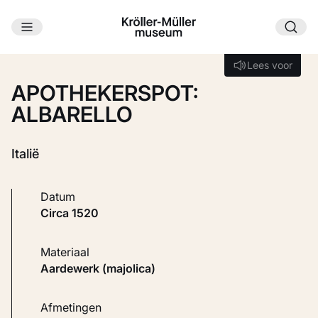
Ga naar hoofdinhoud
Laden...
Lees voor
Lees voor
APOTHEKERSPOT:
ALBARELLO
Italië
Datum
circa 1520
Materiaal
Aardewerk (majolica)
Afmetingen