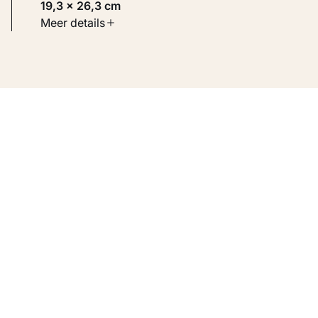
19,3 × 26,3 cm
Soort werk
Meer details
Werken op papier
Inventarisnummer
KM 113.681 VERSO