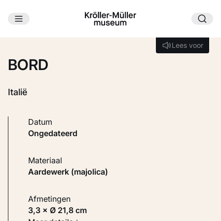
Ga naar hoofdinhoud
Laden...
Lees voor
Lees voor
BORD
Italië
Datum
ongedateerd
Materiaal
Aardewerk (majolica)
Afmetingen
3,3 × Ø 21,8 cm