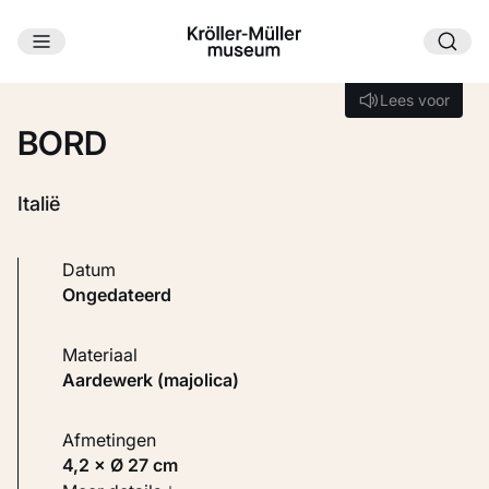
Ga naar hoofdinhoud
Laden...
Lees voor
Lees voor
BORD
Italië
Datum
ongedateerd
Materiaal
Aardewerk (majolica)
Afmetingen
4,2 × Ø 27 cm